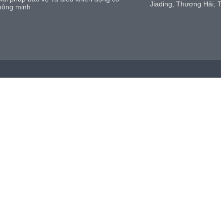
Jiading, Thượng Hải, 
hông minh