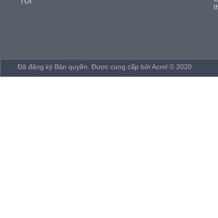
TÔI
t
Đã đăng ký Bản quyền. Được cung cấp bởi Acrel © 2020