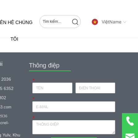
ViệtName
IÊN HỆ CHÚNG
TÔI
i
Thông điệp
1 2036
*
15 6352
302
*
63.com
2036
*
crel-
 Yulv, Khu