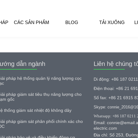
PHÁP
CÁC SẢN PHẨM
BLOG
TẢI XUỐNG
L
ướng dẫn ngành
Liên hệ chúng tô
iải pháp hệ thống quản lý năng lượng cọc
Di động: +86 187 021
ạc
Điện thoại: +86 21 69
iải pháp giám sát tiêu thụ năng lượng cho
Số fax: +86 21 6915 8
rạm gốc
Skype: connie_2016@1
ệ thống giám sát nhiệt độ không dây
Whatsapp: +86 187 0211 
iải pháp giám sát phân phối chính xác cho
Email: connie@email.a
DC
electric.com
Địa chỉ: Số 253, Đường
iải pháp bảo vệ và điều khiển động cơ