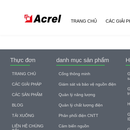
TRANG CHỦ
CÁC GIẢI 
Thực đơn
danh mục sản phẩm
H
TRANG CHỦ
Cổng thông minh
G
s
CÁC GIẢI PHÁP
Giám sát và bảo vệ nguồn điện
G
t
CÁC SẢN PHẨM
Quản lý năng lượng
H
BLOG
Quản lý chất lượng điện
G
TẢI XUỐNG
Phân phối điện CNTT
I
LIÊN HỆ CHÚNG
Cảm biến nguồn
G