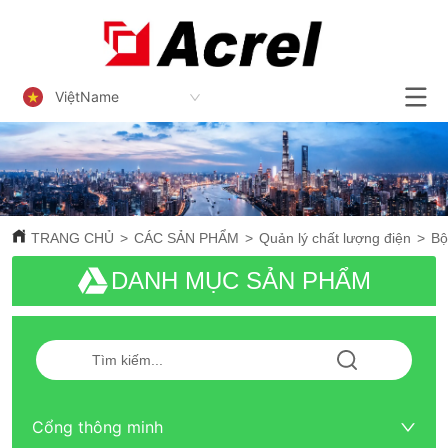
ViệtName
TRANG CHỦ
>
CÁC SẢN PHẨM
>
Quản lý chất lượng điện
>
Bộ
DANH MỤC SẢN PHẨM
Cổng thông minh