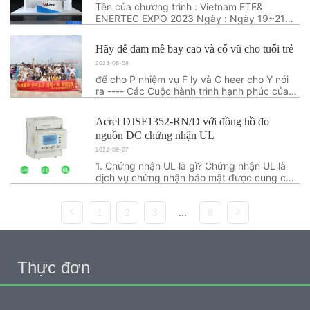
Tên của chương trình : Vietnam ETE&
ENERTEC EXPO 2023 Ngày : Ngày 19~21
tháng 7 năm 2023 Địa điểm : Trung Tâm Hội
Chợ & Triển Lãm Sài Gòn-SECC 799 Nguyen
Hãy để đam mê bay cao và cổ vũ cho tuổi trẻ
Van Linh, District 7, Ho Chi Mihn City Hội
2023-06-08
trường số: Sảnh A Không có gian hàng.: 42
Bố trí tran...
để cho P nhiệm vụ F ly và C heer cho Y nói
ra ---- Các Cuộc hành trình hạnh phúc của
Acrel kinh doanh điện tử Phòng TRONG
thanh đảo Vào ngày 1 tháng 6, những nhân
Acrel DJSF1352-RN/D với đồng hồ đo
viên xuất sắc của Phòng kinh doanh điện tử
nguồn DC chứng nhận UL
Acrel đã bắt chuyến tàu đến thành phố biển
T...
2022-09-07
1. Chứng nhận UL là gì? Chứng nhận UL là
dịch vụ chứng nhận bảo mật được cung cấp
bởi Underwriters Laboratories tại Hoa Kỳ.
Mặc dù chứng nhận UL không bắt buộc,
1
2
3
...
8
nhưng nó là sự đảm bảo để thâm nhập thị
trường Bắc Mỹ. Các sản phẩm có nhãn hiệu
UL được ...
Thực đơn