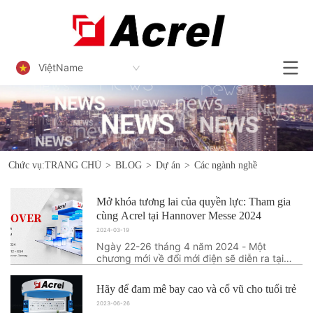
ViệtName
Chức vụ:
TRANG CHỦ
>
BLOG
>
Dự án
>
Các ngành nghề
Mở khóa tương lai của quyền lực: Tham gia
cùng Acrel tại Hannover Messe 2024
2024-03-19
Ngày 22-26 tháng 4 năm 2024 - Một
chương mới về đổi mới điện sẽ diễn ra tại
Trung tâm Triển lãm Hannover quý giá. Acrel
Electrical Co., Ltd., nhà cung cấp giải pháp
Hãy để đam mê bay cao và cổ vũ cho tuổi trẻ
quản lý & thanh toán & tiết kiệm năng lượng
2023-06-26
có hệ thống cũng như nhà sản xuất thiết b...