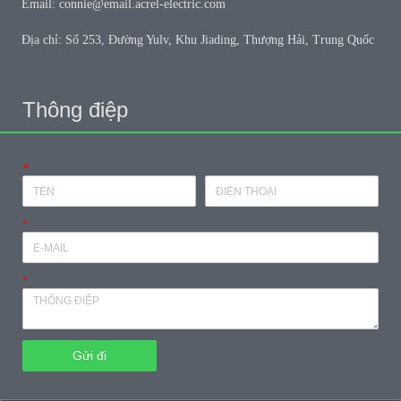
Email: connie@email.acrel-electric.com
Địa chỉ: Số 253, Đường Yulv, Khu Jiading, Thượng Hải, Trung Quốc
Thông điệp
*
*
*
Gửi đi